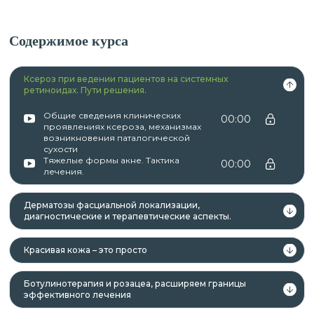
Содержимое курса
Ксероз при ведении пациентов на системных
ретиноидах. Пути решения.
Общие сведения клинических
00:00
проявлениях ксероза, механизмах
возникновения паталогической
сухости
Тяжелые формы акне. Тактика
00:00
лечения.
Дерматозы фасциальной локализации,
диагностические и терапевтические аспекты.
Красивая кожа – это просто
Ботулинотерапия и розацеа, расширяем границы
эффективного лечения