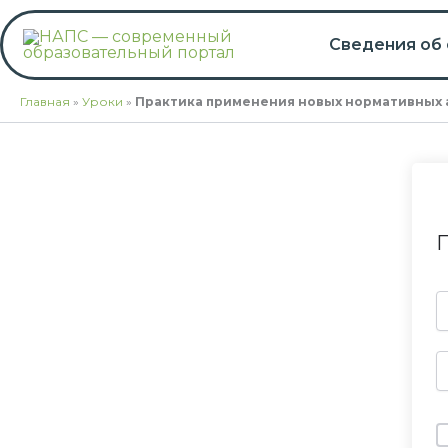
Перейти
к
Сведения об
содержимому
Главная
»
Уроки
»
Практика применения новых нормативных 
П