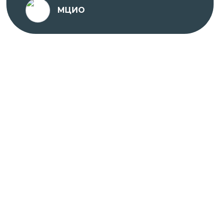
МЦИО
профессиональные навыки в удобном формате
обучения!
Если у вас остались вопросы или вам необходима
помощь с выбором программы, вы можете
обратиться к автору курса.