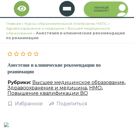
Перейти
ЛИЧНЫЙ
к
КАБИНЕТ
содержимому
Главная
»
Курсы образовательной платформы НАПС
»
Здравоохранение и медицина
»
Высшее медицинское
образование
»
Анестезия и клинические рекомендации
по реанимации
Анестезия и клинические рекомендации по
реанимации
Рубрики:
Высшее медицинское образование
,
Здравоохранение и медицина
,
НМО
,
Повышение квалификации ВО
Избранное
Поделиться