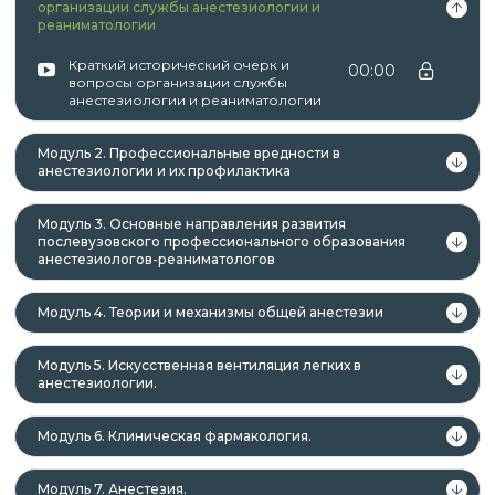
лица, имеющие среднее
организации службы анестезиологии и
реаниматологии
профессиональное и (или) высшее
образование;
Краткий исторический очерк и
00:00
лица, получающие среднее
вопросы организации службы
анестезиологии и реаниматологии
профессиональное и (или) высшее
образование.
Модуль 2. Профессиональные вредности в
анестезиологии и их профилактика
Модуль 3. Основные направления развития
Данная программа учитывает
послевузовского профессионального образования
анестезиологов-реаниматологов
профессиональные стандарты,
квалификационные требования, указанные в
Модуль 4. Теории и механизмы общей анестезии
квалификационных справочниках по должности,
профессии и специальности, или
Модуль 5. Искусственная вентиляция легких в
квалификационному требованию к
анестезиологии.
профессиональным знаниям и навыкам,
необходимым для исполнения должностных
Модуль 6. Клиническая фармакология.
обязанностей.
Модуль 7. Анестезия.