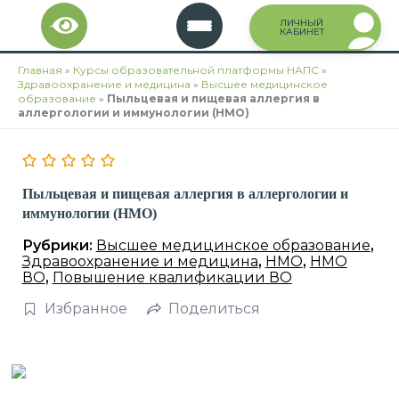
Перейти
ЛИЧНЫЙ
к
КАБИНЕТ
содержимому
Главная
»
Курсы образовательной платформы НАПС
»
Здравоохранение и медицина
»
Высшее медицинское
образование
»
Пыльцевая и пищевая аллергия в
аллергологии и иммунологии (НМО)
Пыльцевая и пищевая аллергия в аллергологии и
иммунологии (НМО)
Рубрики:
Высшее медицинское образование
,
Здравоохранение и медицина
,
НМО
,
НМО
ВО
,
Повышение квалификации ВО
Избранное
Поделиться