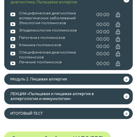
лица, имеющие среднее
диагностика. Пыльцевая аллергия
профессиональное и (или) высшее
Специфическая диагностика
00:00
образование;
аллергических заболеваний
лица, получающие среднее
Этиология поллинозов
00:00
профессиональное и (или) высшее
Эпидемиология поллинозов
00:00
Патогенез поллинозов
образование.
00:00
Клиника поллинозов
00:00
Специфическая диагностика
00:00
поллинозов
Лечение поллинозов
00:00
Данная программа учитывает
профессиональные стандарты,
Модуль 2. Пищевая аллергия
квалификационные требования, указанные в
квалификационных справочниках по должности,
ЛЕКЦИИ «Пыльцевая и пищевая аллергия в
профессии и специальности, или
аллергологии и иммунологии»
квалификационному требованию к
профессиональным знаниям и навыкам,
ИТОГОВЫЙ ТЕСТ
необходимым для исполнения должностных
обязанностей.