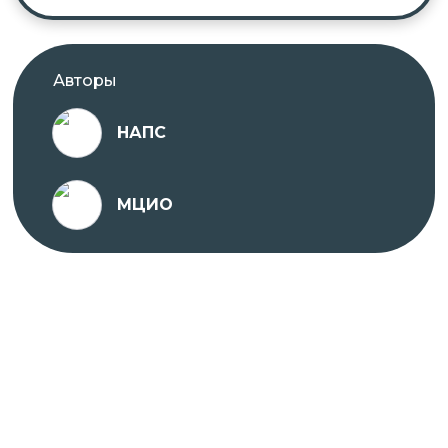
Проходить обучение вы можете в любое удобное
для вас время с ПК, ноутбука, планшета или
Авторы
телефона, подключенного к сети Интернет.
НАПС
На платформе предоставляется доступ к
МЦИО
различным учебным материалам, тестам и
заданиям, которые помогут вам освоить
материал курсов и повысить квалификацию.
Курс разработан опытными специалистами в
соответствии с современными требованиями и
стандартами в области медицины и
аллергологии и иммунологии.
Присоединяйтесь к нашей платформе онлайн-
образования НАПС и улучшайте свои