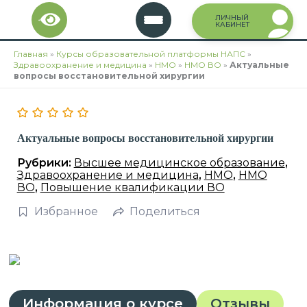
Перейти
ЛИЧНЫЙ
к
КАБИНЕТ
содержимому
Главная
»
Курсы образовательной платформы НАПС
»
Здравоохранение и медицина
»
НМО
»
НМО ВО
»
Актуальные
вопросы восстановительной хирургии
Актуальные вопросы восстановительной хирургии
Рубрики:
Высшее медицинское образование
,
Здравоохранение и медицина
,
НМО
,
НМО
ВО
,
Повышение квалификации ВО
Избранное
Поделиться
Информация о курсе
Отзывы