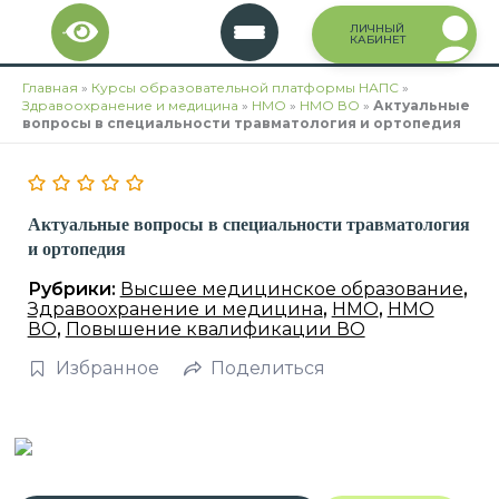
Перейти
ЛИЧНЫЙ
к
КАБИНЕТ
содержимому
Главная
»
Курсы образовательной платформы НАПС
»
Здравоохранение и медицина
»
НМО
»
НМО ВО
»
Актуальные
вопросы в специальности травматология и ортопедия
Актуальные вопросы в специальности травматология
и ортопедия
Рубрики:
Высшее медицинское образование
,
Здравоохранение и медицина
,
НМО
,
НМО
ВО
,
Повышение квалификации ВО
Избранное
Поделиться