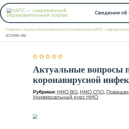
Перейти
к
Сведения об
содержимому
Главная
»
Курсы образовательной платформы НАПС
»
Здравоохра
(COVID-19)
Актуальные вопросы п
коронавирусной инфек
Рубрики:
НМО ВО
,
НМО СПО
,
Повышен
Универсальный курс НМО