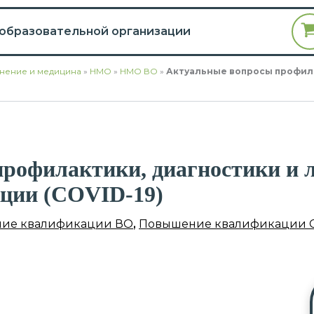
 образовательной организации
нение и медицина
»
НМО
»
НМО ВО
»
Актуальные вопросы профил
рофилактики, диагностики и 
ции (COVID-19)
ие квалификации ВО
,
Повышение квалификации 