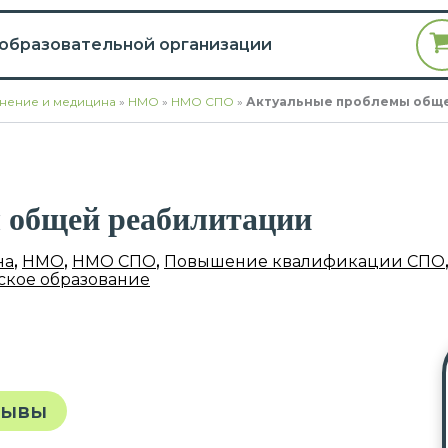
 образовательной организации
нение и медицина
»
НМО
»
НМО СПО
»
Актуальные проблемы общ
 общей реабилитации
на
,
НМО
,
НМО СПО
,
Повышение квалификации СПО
кое образование
зывы