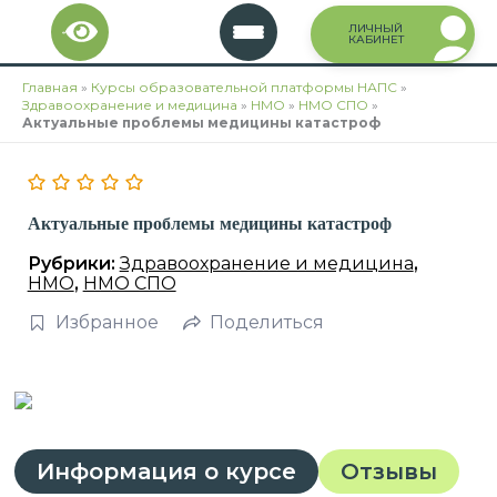
Перейти
ЛИЧНЫЙ
к
КАБИНЕТ
содержимому
Главная
»
Курсы образовательной платформы НАПС
»
Здравоохранение и медицина
»
НМО
»
НМО СПО
»
Актуальные проблемы медицины катастроф
Актуальные проблемы медицины катастроф
Рубрики:
Здравоохранение и медицина
,
НМО
,
НМО СПО
Избранное
Поделиться
Информация о курсе
Отзывы