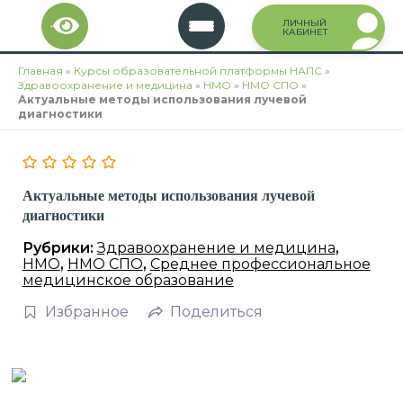
Перейти
ЛИЧНЫЙ
к
КАБИНЕТ
содержимому
Главная
»
Курсы образовательной платформы НАПС
»
Здравоохранение и медицина
»
НМО
»
НМО СПО
»
Актуальные методы использования лучевой
диагностики
Актуальные методы использования лучевой
диагностики
Рубрики:
Здравоохранение и медицина
,
НМО
,
НМО СПО
,
Среднее профессиональное
медицинское образование
Избранное
Поделиться