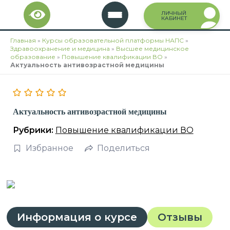
Перейти
ЛИЧНЫЙ
к
КАБИНЕТ
содержимому
Главная
»
Курсы образовательной платформы НАПС
»
Здравоохранение и медицина
»
Высшее медицинское
образование
»
Повышение квалификации ВО
»
Актуальность антивозрастной медицины
Актуальность антивозрастной медицины
Рубрики:
Повышение квалификации ВО
Избранное
Поделиться
Информация о курсе
Отзывы