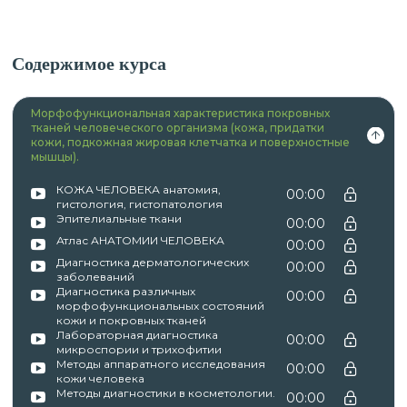
Содержимое курса
Морфофункциональная характеристика покровных
тканей человеческого организма (кожа, придатки
кожи, подкожная жировая клетчатка и поверхностные
мышцы).
КОЖА ЧЕЛОВЕКА анатомия,
00:00
гистология, гистопатология
Эпителиальные ткани
00:00
Атлас АНАТОМИИ ЧЕЛОВЕКА
00:00
Диагностика дерматологических
00:00
заболеваний
Диагностика различных
00:00
морфофункциональных состояний
кожи и покровных тканей
Лабораторная диагностика
00:00
микроспории и трихофитии
Методы аппаратного исследования
00:00
кожи человека
Методы диагностики в косметологии.
00:00