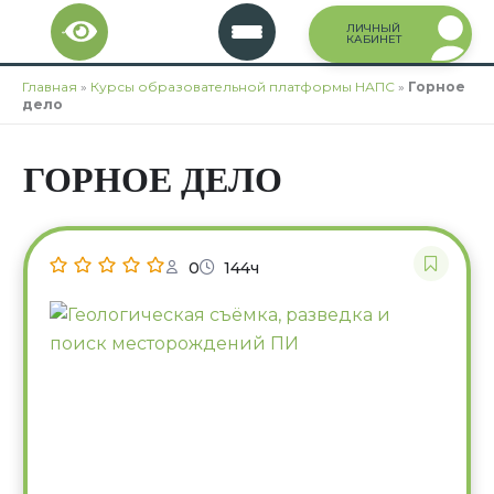
Перейти
ЛИЧНЫЙ
к
КАБИНЕТ
содержимому
Главная
»
Курсы образовательной платформы НАПС
»
Горное
дело
ГОРНОЕ ДЕЛО
0
144ч