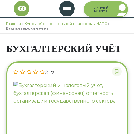
Перейти
ЛИЧНЫЙ
к
КАБИНЕТ
содержимому
Главная
»
Курсы образовательной платформы НАПС
»
Бухгалтерский учёт
БУХГАЛТЕРСКИЙ УЧЁТ
2